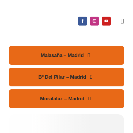
Saltar
al
contenido
Malasaña – Madrid
Bº Del Pilar – Madrid
Moratalaz – Madrid