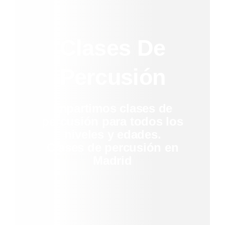
Clases De
Percusión
Impartimos clases de
percusión para todos los
niveles y edades.
Clases de percusión en
Madrid