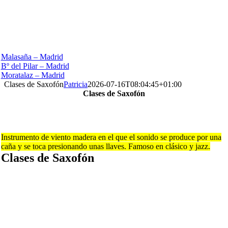
Malasaña – Madrid
Bº del Pilar – Madrid
Moratalaz – Madrid
Clases de Saxofón
Patricia
2026-07-16T08:04:45+01:00
Clases de Saxofón
Impartimos clases de saxofón para todos los niveles y edades.
Clases de saxofón en Madrid
Instrumento de viento madera en el que el sonido se produce por una
caña y se toca presionando unas llaves. Famoso en clásico y jazz.
Clases de Saxofón